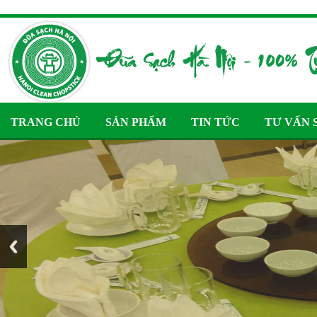
TRANG CHỦ
SẢN PHẨM
TIN TỨC
TƯ VẤN 