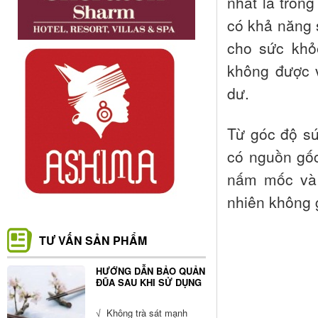
nhất là tron
có khả năng 
cho sức khỏ
không được 
dư.
Từ góc độ sứ
có nguồn gốc
nấm mốc và
nhiên không 
TƯ VẤN SẢN PHẨM
HƯỚNG DẪN BẢO QUẢN
ĐŨA SAU KHI SỬ DỤNG
√ Không trà sát mạnh