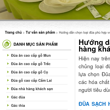
Trang chủ
Tư vấn sản phẩm
>
> Hướng dẫn chọn loại đũa phù hợp v
Hướng dẫ
DANH MỤC SẢN PHẨM
hàng kh
Đũa ăn cao cấp gỗ Mun
Hiện nay trê
Đũa ăn cao cấp gỗ Trắc
chủng loại đ
Đũa ăn cao cấp gỗ Cọ
lựa chọn Đũ
Đũa gỗ cao cấp Cẩm Lai
các hóa chất
người tiêu dù
Đũa nhà hàng khách sạn
Gác đũa
ĐŨA SẠ
CH 
Gác thìa