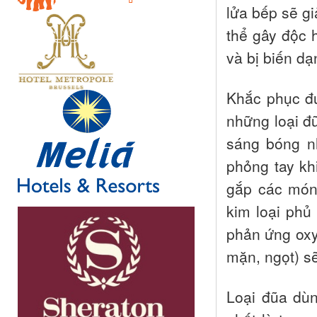
lửa bếp sẽ gi
thể gây độc 
và bị biến dạ
Khắc phục đ
những loại đ
sáng bóng n
phỏng tay kh
gắp các món
kim loại phủ
phản ứng oxy
mặn, ngọt) sẽ
Loại đũa dùn