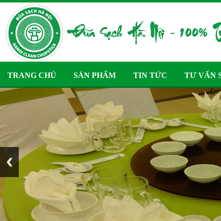
TRANG CHỦ
SẢN PHẨM
TIN TỨC
TƯ VẤN 