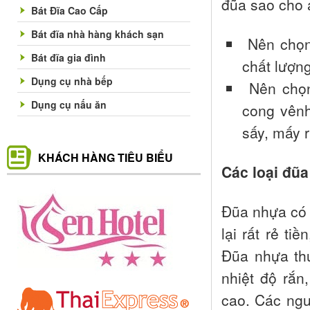
đũa sao cho 
Bát Đĩa Cao Cấp
Bát đĩa nhà hàng khách sạn
Nên chọn
Bát đĩa gia đình
chất lượng
Dụng cụ nhà bếp
Nên chọn 
Dụng cụ nấu ăn
cong vênh
sấy, mấy r
KHÁCH HÀNG TIÊU BIỂU
Các loại đũa
Đũa nhựa có 
lại rất rẻ t
Đũa nhựa th
nhiệt độ rắn
cao. Các ngu