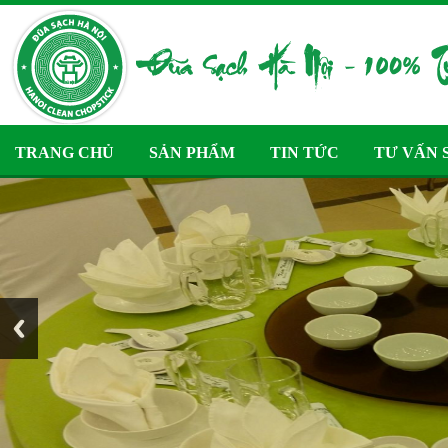
TRANG CHỦ
SẢN PHẨM
TIN TỨC
TƯ VẤN 