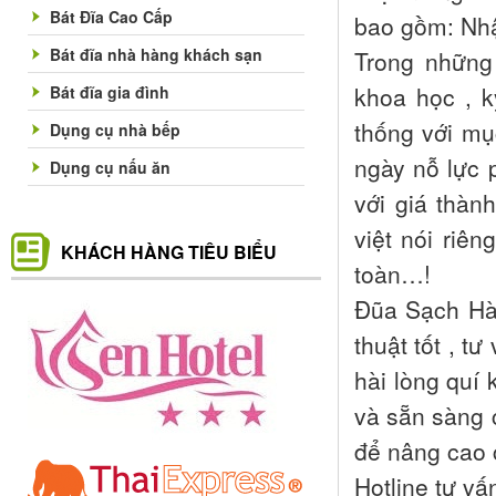
Bát Đĩa Cao Cấp
bao gồm: Nh
Bát đĩa nhà hàng khách sạn
Trong những
khoa học , k
Bát đĩa gia đình
thống với mụ
Dụng cụ nhà bếp
ngày nỗ lực 
Dụng cụ nấu ăn
với giá thành
việt nói riê
KHÁCH HÀNG TIÊU BIỂU
toàn…!
Đũa Sạch Hà 
thuật tốt , 
hài lòng quí 
và sẵn sàng 
để nâng cao c
Hotline tư vấn