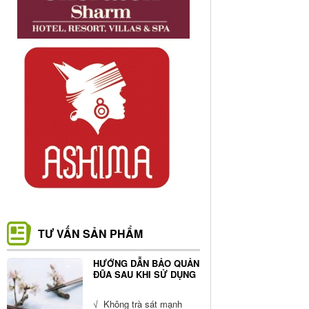
TƯ VẤN SẢN PHẨM
HƯỚNG DẪN BẢO QUẢN
ĐŨA SAU KHI SỬ DỤNG
√ Không trà sát mạnh