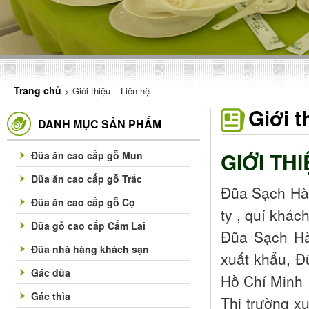
Trang chủ
> Giới thiệu – Liên hệ
Giới t
DANH MỤC SẢN PHẨM
GIỚI TH
Đũa ăn cao cấp gỗ Mun
Đũa ăn cao cấp gỗ Trắc
Đũa Sạch Hà 
Đũa ăn cao cấp gỗ Cọ
ty , quí khá
Đũa gỗ cao cấp Cẩm Lai
Đũa Sạch Hà
Đũa nhà hàng khách sạn
xuất khẩu, 
Gác đũa
Hồ Chí Minh
Gác thìa
Thị trường x