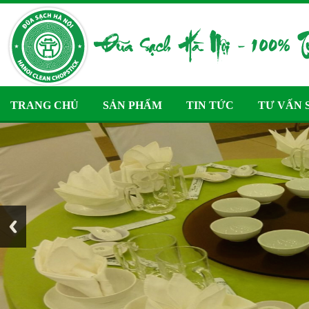
TRANG CHỦ
SẢN PHẨM
TIN TỨC
TƯ VẤN 