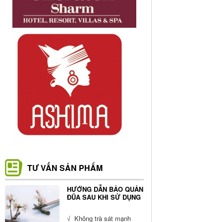
TƯ VẤN SẢN PHẨM
HƯỚNG DẪN BẢO QUẢN
ĐŨA SAU KHI SỬ DỤNG
√ Không trà sát mạnh