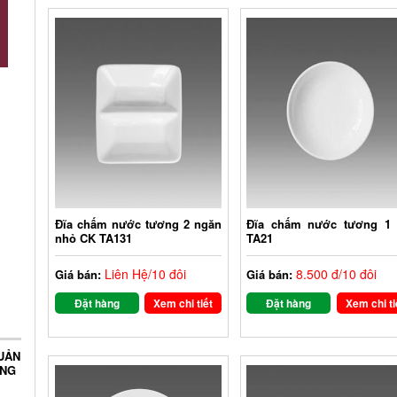
Đĩa chấm nước tương 2 ngăn
Đĩa chấm nước tương 1
nhỏ CK TA131
TA21
Liên Hệ/10 đôi
8.500 đ/10 đôi
Giá bán:
Giá bán:
Đặt hàng
Xem chi tiết
Đặt hàng
Xem chi ti
UẢN
ỤNG