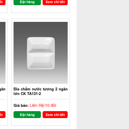
ết
Đặt hàng
Xem chi tiết
găn
Đĩa chấm nước tương 2 ngăn
lớn CK TA131-2
Liên Hệ/10 đôi
Giá bán:
ết
Đặt hàng
Xem chi tiết