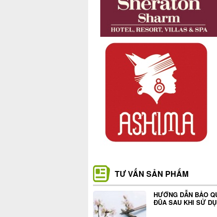
TƯ VẤN SẢN PHẨM
HƯỚNG DẪN BẢO Q
ĐŨA SAU KHI SỬ D