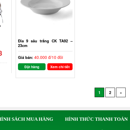
Đĩa 9 sâu trắng CK TA92 –
23cm
8
40.000 đ/10 đôi
Giá bán:
Đặt hàng
Xem chi tiết
1
2
»
HÍNH SÁCH MUA HÀNG
HÌNH THỨC THANH TOÁN