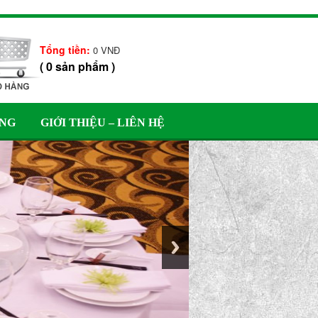
Tổng tiền:
0
VNĐ
(
0
sản phẩm
)
ÀNG
GIỚI THIỆU – LIÊN HỆ