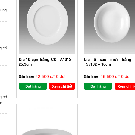
dụng
t
ng có
Đĩa 10 cạn trắng CK TA101S –
Đĩa 6 sâu mới trắng
25.3cm
T55102 – 16cm
i
42.500 đ/10 đôi
15.500 đ/10 đôi
Giá bán:
Giá bán:
Đặt hàng
Xem chi tiết
Đặt hàng
Xem chi ti
ng có
ũa