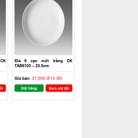
 CK
Đĩa 9 cạn mới trắng CK
TAB9103 – 23.5cm
37.000 đ/10 đôi
Giá bán:
ết
Đặt hàng
Xem chi tiết