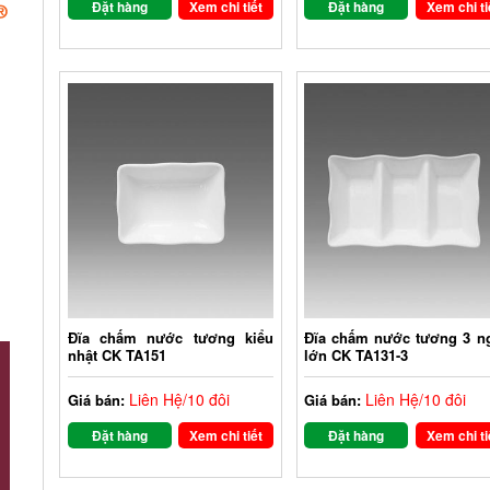
Đặt hàng
Xem chi tiết
Đặt hàng
Xem chi ti
Đĩa chấm nước tương kiểu
Đĩa chấm nước tương 3 n
nhật CK TA151
lớn CK TA131-3
Liên Hệ/10 đôi
Liên Hệ/10 đôi
Giá bán:
Giá bán:
Đặt hàng
Xem chi tiết
Đặt hàng
Xem chi ti