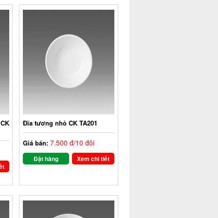
 CK
Đĩa tương nhỏ CK TA201
7.500 đ/10 đôi
Giá bán:
Đặt hàng
Xem chi tiết
ết