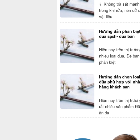
√ Không trà sát mạnh
trong khi rửa, nên dử 
vật liệu
Hướng dẫn phân biệ
đũa sạch- đũa bẩn
Hiện nay trên thị trườ
nhiều loại đũa. Để bạn
phân biệt
Hướng dẫn chọn loạ
đũa phù hợp với nhà
hàng khách sạn
Hiện nay trên thị trườ
rất nhiều sản phẩm Đ
ăn đa