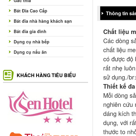
Gác thìa
Bát Đĩa Cao Cấp
Thông tin s
Bát đĩa nhà hàng khách sạn
Chất liệu 
Bát đĩa gia đình
Các dòng s
Dụng cụ nhà bếp
chất liệu m
Dụng cụ nấu ăn
có được độ 
rất nhẹ luôn
KHÁCH HÀNG TIÊU BIỂU
sử dụng./br
Thiết kế đa
Mỗi dòng sả
nghiên cứu 
dáng kích t
dụng, với r
thước to nh