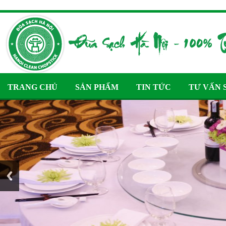
TRANG CHỦ
SẢN PHẨM
TIN TỨC
TƯ VẤN 