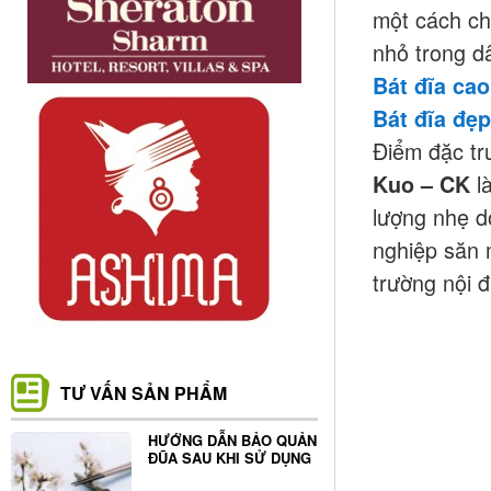
một cách ch
nhỏ trong d
Bát đĩa cao
Bát đĩa đẹp
Điểm đặc tr
là
Kuo – CK
lượng nhẹ d
nghiệp săn 
trường nội đ
TƯ VẤN SẢN PHẨM
HƯỚNG DẪN BẢO QUẢN
ĐŨA SAU KHI SỬ DỤNG