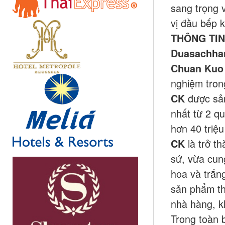
sang trọng 
vị đầu bếp k
THÔNG TI
Duasachha
Chuan Kuo 
nghiệm tron
được sản
CK
nhất từ 2 q
hơn 40 triệu
là trở t
CK
sứ, vừa cun
hoa và trắn
sản phẩm th
nhà hàng, k
Trong toàn 