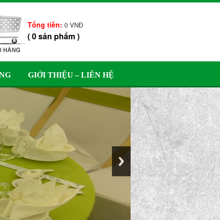
Tổng tiền:
0
VNĐ
(
0
sản phẩm
)
ÀNG
GIỚI THIỆU – LIÊN HỆ