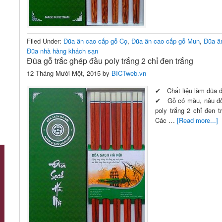
Filed Under:
Đũa ăn cao cấp gỗ Cọ
,
Đũa ăn cao cấp gỗ Mun
,
Đũa ă
Đũa nhà hàng khách sạn
Đũa gỗ trắc ghép đầu poly trắng 2 chỉ đen trắng
12 Tháng Mười Một, 2015
by
BICTweb.vn
✔ Chất liệu làm đũa đ
✔ Gỗ có màu, nâu đỏ 
poly trắng 2 chỉ đen 
Các …
[Read more...]