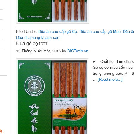
Filed Under:
Đũa ăn cao cấp gỗ Cọ
,
Đũa ăn cao cấp gỗ Mun
,
Đũa ă
Đũa nhà hàng khách sạn
Đũa gỗ cọ trơn
12 Tháng Mười Một, 2015
by
BICTweb.vn
✔ Chất liệu làm đũa đ
Gỗ cọ có màu sắc nâu ,
trọng, phong các. ✔ B
…
[Read more...]