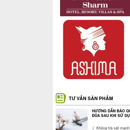
TƯ VẤN SẢN PHẨM
HƯỚNG DẪN BẢO Q
ĐŨA SAU KHI SỬ D
√ Không trà sát mạnh