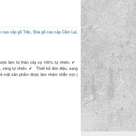
n cao cấp gỗ Trắc
,
Đũa gỗ cao cấp Cẩm Lai
,
ược làm từ thân cây cọ 100% tự nhiên. ✔
 vàng tự nhiên. ✔ Thiết kế đơn điệu, sang
ề mặt sản phẩm được làm nhám nhẵn mịn (