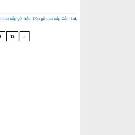
n cao cấp gỗ Trắc
,
Đũa gỗ cao cấp Cẩm Lai
,
2
13
»