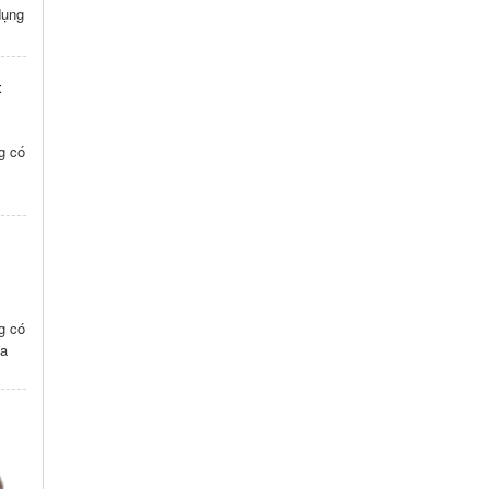
dụng
t
ng có
i
ng có
ũa