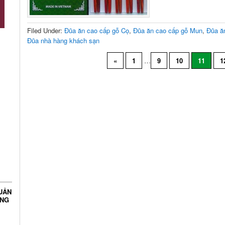
Filed Under:
Đũa ăn cao cấp gỗ Cọ
,
Đũa ăn cao cấp gỗ Mun
,
Đũa ă
Đũa nhà hàng khách sạn
«
1
…
9
10
11
1
UẢN
ỤNG