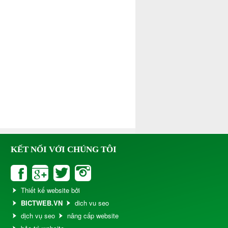
KẾT NỐI VỚI CHÚNG TÔI
Thiết kế website bởi
BICTWEB.VN
dich vu seo
dịch vụ seo
nâng cấp website