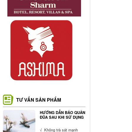
TƯ VẤN SẢN PHẨM
HƯỚNG DẪN BẢO QUẢN
ĐŨA SAU KHI SỬ DỤNG
√ Không trà sát mạnh