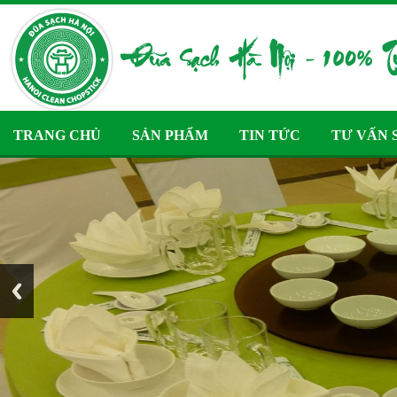
TRANG CHỦ
SẢN PHẨM
TIN TỨC
TƯ VẤN 